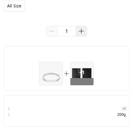
Mohon untuk membuat 
video unboxing
 paket dalam kondisi segel 
All Size
tertutup, direkam dari awal hingga akhir (tanpa pause atau edit). 
Tanpa video unboxing
, kami tidak dapat memproses klaim 
barang hilang atau defective.
ENGRAVING DETAILS
Kamu bisa pilih jenis engraving & font
Detail ukiran: Nama / Inisial / Tanggal / Zodiak / Aksara
(maks. 15 huruf)
/Custom design sendiri: 
+Rp25.000
 per sisi
Engrave 2 sisi: kirim 
2 format
 desain
+1
Untuk informasi lebih lanjut & pemesanan custom design, silakan 
hubungi admin.
:
:
200g