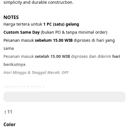
simplicity and durable construction.
NOTES
Harga tertera untuk 
1 PC (satu) gelang
Custom Same Day 
(bukan PO & tanpa minimal order)
Pesanan masuk 
sebelum 15.00 WIB
 diproses di hari yang 
sama
Pesanan masuk 
setelah 15.00 WIB
 diproses dan dikirim 
hari 
berikutnya
Hari Minggu & Tanggal Merah: OFF
PRODUCT DETAILS
Material: 
316L Stainless Steel
Color: Silver
Size: ADJUSTABLE (18 - 21cm)
:
11
Color
IMPORTANT NOTICE