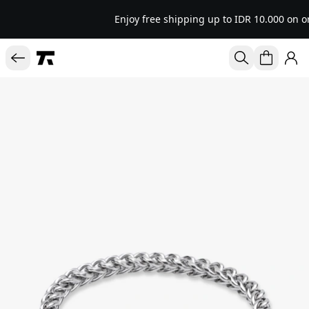
Enjoy free shipping up to IDR 10.000 on o