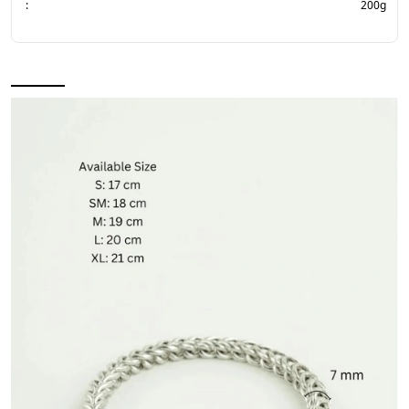
:
200g