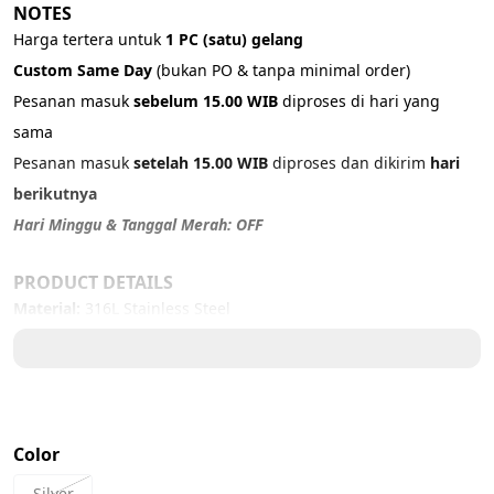
NOTES
Harga tertera untuk 
1 PC (satu) gelang
Custom Same Day 
(bukan PO & tanpa minimal order)
Pesanan masuk 
sebelum 15.00 WIB
 diproses di hari yang 
sama
Pesanan masuk 
setelah 15.00 WIB
 diproses dan dikirim 
hari 
berikutnya
Hari Minggu & Tanggal Merah: OFF
PRODUCT DETAILS
Material: 
316L Stainless Steel
Color: Silver
Size:
17 cm - S
18 cm - SM
Color
19 cm - M
20 cm - L
Silver